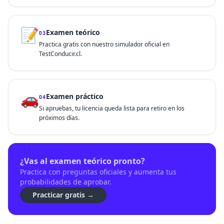
📝
Examen teórico
03
Practica gratis con nuestro simulador oficial en
TestConducir.cl.
🚗
Examen práctico
04
Si apruebas, tu licencia queda lista para retiro en los
próximos días.
¿Vas al examen teórico pronto?
Practica con preguntas oficiales y aumenta tus
probabilidades de aprobar.
Practicar gratis →