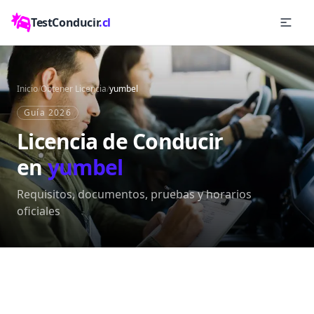
TestConducir
.cl
Inicio
/
Obtener Licencia
/
yumbel
Guía 2026
Licencia de Conducir
en
yumbel
Requisitos, documentos, pruebas y horarios
oficiales