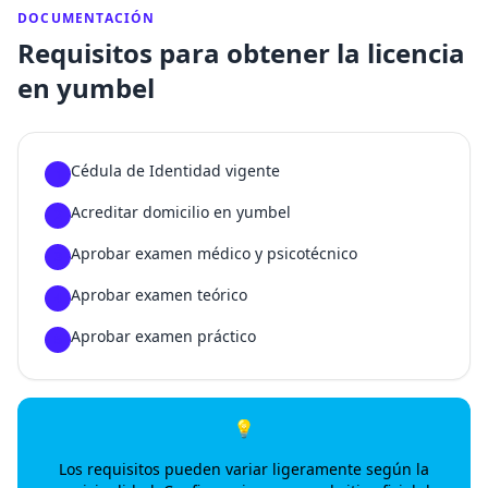
DOCUMENTACIÓN
Requisitos para obtener la licencia
en yumbel
Cédula de Identidad vigente
1
Acreditar domicilio en yumbel
2
Aprobar examen médico y psicotécnico
3
Aprobar examen teórico
4
Aprobar examen práctico
5
💡
Los requisitos pueden variar ligeramente según la