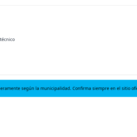
técnico
geramente según la municipalidad. Confirma siempre en el sitio ofic