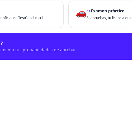
🚗
Examen práctico
04
 oficial en TestConducir.cl.
Si apruebas, tu licencia que
o?
aumenta tus probabilidades de aprobar.