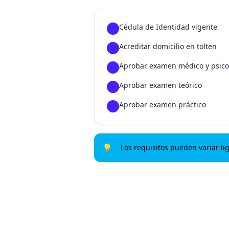
Cédula de Identidad vigente
1
Acreditar domicilio en tolten
2
Aprobar examen médico y psico
3
Aprobar examen teórico
4
Aprobar examen práctico
5
💡
Los requisitos pueden variar li