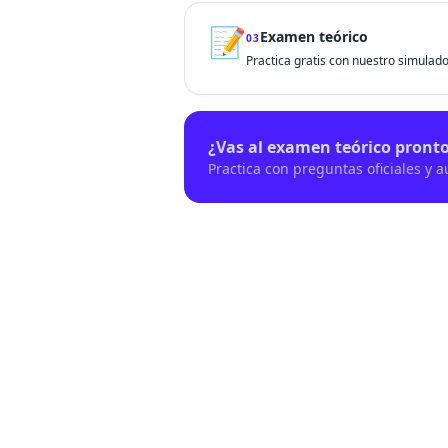
📝
Examen teórico
03
Practica gratis con nuestro simulador
¿Vas al examen teórico pront
Practica con preguntas oficiales y 