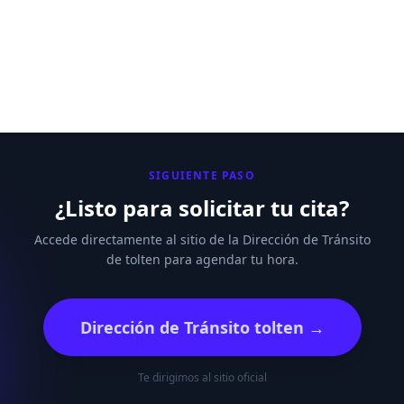
SIGUIENTE PASO
¿Listo para solicitar tu cita?
Accede directamente al sitio de la Dirección de Tránsito
de tolten para agendar tu hora.
Dirección de Tránsito tolten →
Te dirigimos al sitio oficial