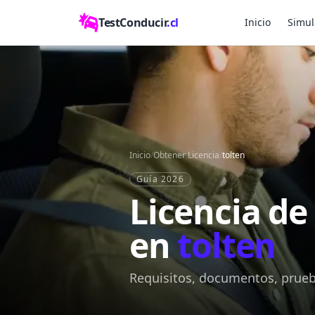
TestConducir
.cl
Inicio
Simul
Inicio
/
Obtener Licencia
/
tolten
Guía 2026
Licencia de
en
tolten
Requisitos, documentos, prueba