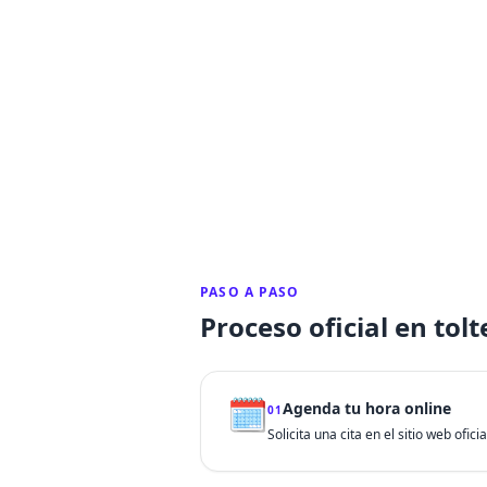
PASO A PASO
Proceso oficial en tol
🗓️
Agenda tu hora online
01
Solicita una cita en el sitio web ofic