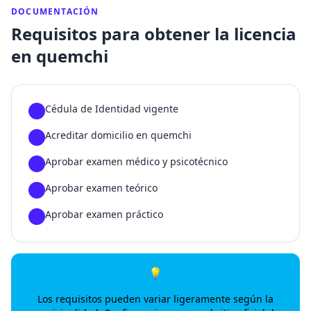
DOCUMENTACIÓN
Requisitos para obtener la licencia
en quemchi
Cédula de Identidad vigente
1
Acreditar domicilio en quemchi
2
Aprobar examen médico y psicotécnico
3
Aprobar examen teórico
4
Aprobar examen práctico
5
💡
Los requisitos pueden variar ligeramente según la