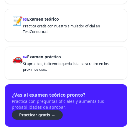
📝
Examen teórico
03
Practica gratis con nuestro simulador oficial en
TestConducir.cl.
🚗
Examen práctico
04
Si apruebas, tu licencia queda lista para retiro en los
próximos días.
¿Vas al examen teórico pronto?
Practica con preguntas oficiales y aumenta tus
probabilidades de aprobar.
Practicar gratis →