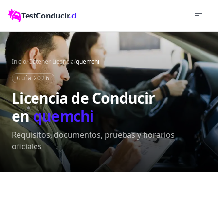
TestConducir
.cl
Inicio
/
Obtener Licencia
/
quemchi
Guía 2026
Licencia de Conducir
en
quemchi
Requisitos, documentos, pruebas y horarios
oficiales