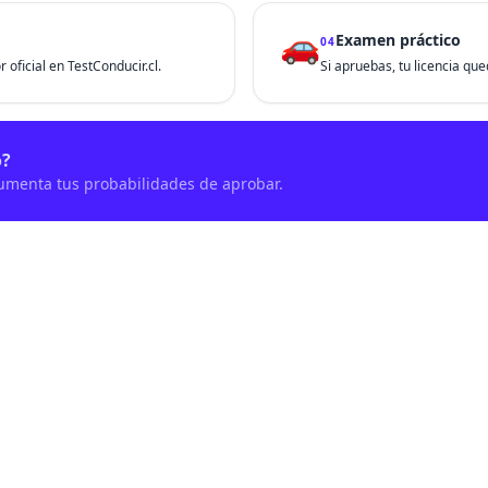
🚗
Examen práctico
04
 oficial en TestConducir.cl.
Si apruebas, tu licencia que
o?
aumenta tus probabilidades de aprobar.