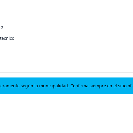
co
técnico
geramente según la municipalidad. Confirma siempre en el sitio of