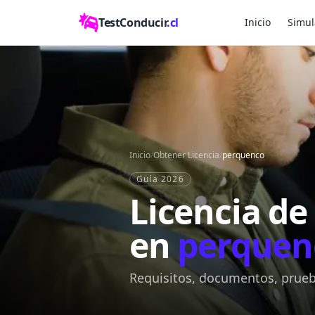
TestConducir
.cl
Inicio
Simul
Inicio
/
Obtener Licencia
/
perquenco
Guía 2026
Licencia de
en
perquen
Requisitos, documentos, prueba