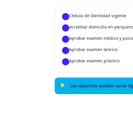
Cédula de Identidad vigente
1
Acreditar domicilio en perquen
2
Aprobar examen médico y psico
3
Aprobar examen teórico
4
Aprobar examen práctico
5
💡
Los requisitos pueden variar li