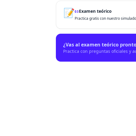
📝
Examen teórico
03
Practica gratis con nuestro simulador
¿Vas al examen teórico pront
Practica con preguntas oficiales y 