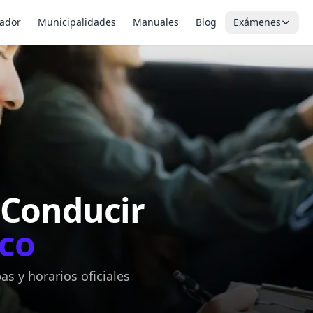
ador
Municipalidades
Manuales
Blog
Exámenes
 Conducir
co
s y horarios oficiales