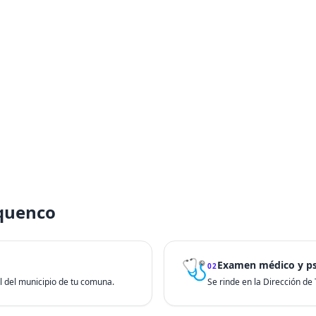
rquenco
🩺
Examen médico y ps
02
ial del municipio de tu comuna.
Se rinde en la Dirección de T