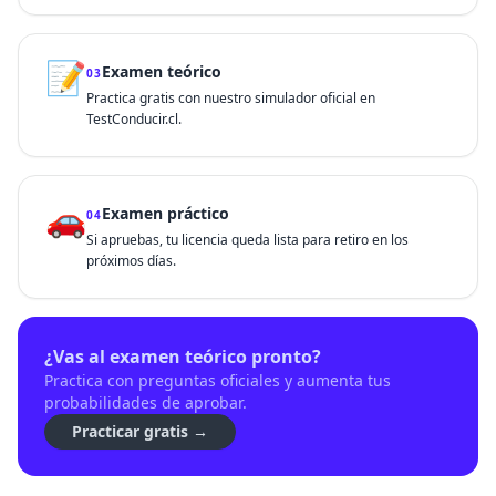
📝
Examen teórico
03
Practica gratis con nuestro simulador oficial en
TestConducir.cl.
🚗
Examen práctico
04
Si apruebas, tu licencia queda lista para retiro en los
próximos días.
¿Vas al examen teórico pronto?
Practica con preguntas oficiales y aumenta tus
probabilidades de aprobar.
Practicar gratis →