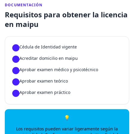
DOCUMENTACIÓN
Requisitos para obtener la licencia
en maipu
Cédula de Identidad vigente
1
Acreditar domicilio en maipu
2
Aprobar examen médico y psicotécnico
3
Aprobar examen teórico
4
Aprobar examen práctico
5
💡
Los requisitos pueden variar ligeramente según la