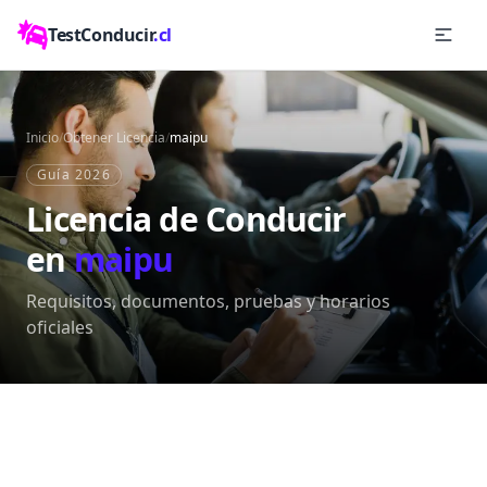
TestConducir
.cl
Inicio
/
Obtener Licencia
/
maipu
Guía 2026
Licencia de Conducir
en
maipu
Requisitos, documentos, pruebas y horarios
oficiales