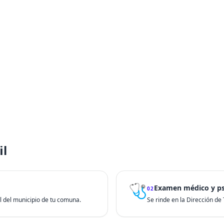
il
🩺
Examen médico y ps
02
ial del municipio de tu comuna.
Se rinde en la Dirección de T