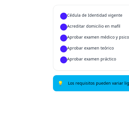
Cédula de Identidad vigente
1
Acreditar domicilio en mafil
2
Aprobar examen médico y psico
3
Aprobar examen teórico
4
Aprobar examen práctico
5
💡
Los requisitos pueden variar li