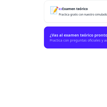
📝
Examen teórico
03
Practica gratis con nuestro simulador
¿Vas al examen teórico pront
Practica con preguntas oficiales y 