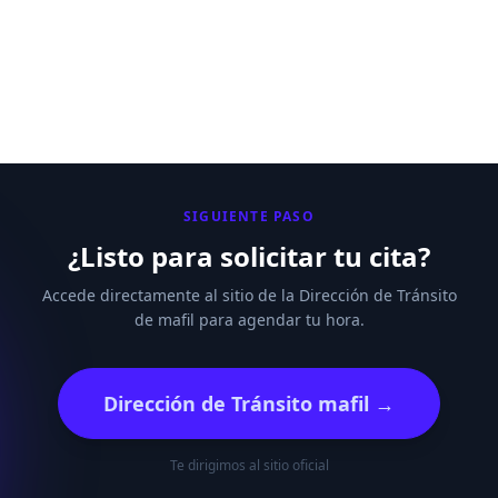
SIGUIENTE PASO
¿Listo para solicitar tu cita?
Accede directamente al sitio de la Dirección de Tránsito
de mafil para agendar tu hora.
Dirección de Tránsito mafil →
Te dirigimos al sitio oficial