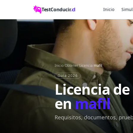
TestConducir
.cl
Inicio
Simul
Inicio
/
Obtener Licencia
/
mafil
Guía 2026
Licencia de
en
mafil
Requisitos, documentos, prueba