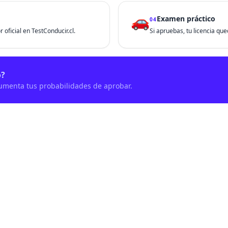
🚗
Examen práctico
04
 oficial en TestConducir.cl.
Si apruebas, tu licencia que
o?
aumenta tus probabilidades de aprobar.