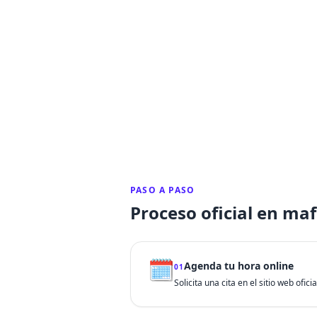
PASO A PASO
Proceso oficial en maf
🗓️
Agenda tu hora online
01
Solicita una cita en el sitio web ofic