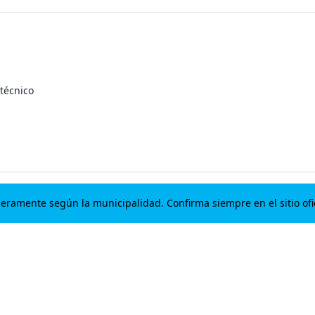
técnico
geramente según la municipalidad. Confirma siempre en el sitio ofic