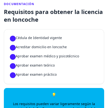
DOCUMENTACIÓN
Requisitos para obtener la licencia
en loncoche
Cédula de Identidad vigente
1
Acreditar domicilio en loncoche
2
Aprobar examen médico y psicotécnico
3
Aprobar examen teórico
4
Aprobar examen práctico
5
💡
Los requisitos pueden variar ligeramente según la