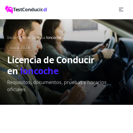
TestConducir
.cl
Inicio
/
Obtener Licencia
/
loncoche
Guía 2026
Licencia de Conducir
en
loncoche
Requisitos, documentos, pruebas y horarios
oficiales