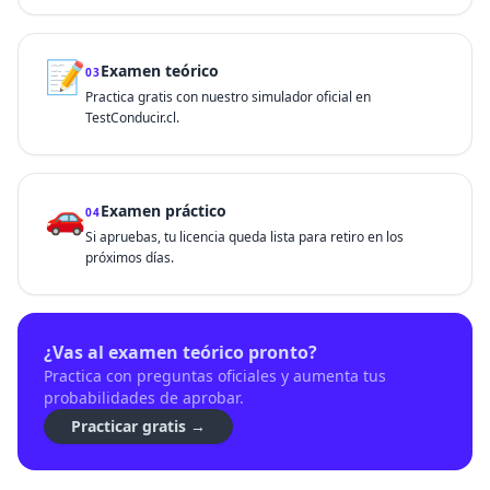
📝
Examen teórico
03
Practica gratis con nuestro simulador oficial en
TestConducir.cl.
🚗
Examen práctico
04
Si apruebas, tu licencia queda lista para retiro en los
próximos días.
¿Vas al examen teórico pronto?
Practica con preguntas oficiales y aumenta tus
probabilidades de aprobar.
Practicar gratis →