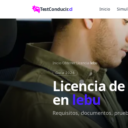
TestConducir
.cl
Inicio
Simul
Inicio
/
Obtener Licencia
/
lebu
Guía 2026
Licencia de
en
lebu
Requisitos, documentos, prueba