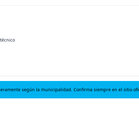
técnico
geramente según la municipalidad. Confirma siempre en el sitio ofic