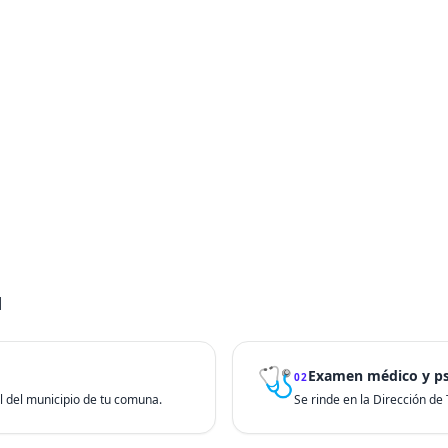
u
🩺
Examen médico y ps
02
ial del municipio de tu comuna.
Se rinde en la Dirección de T