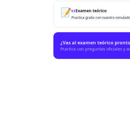
📝
Examen teórico
03
Practica gratis con nuestro simulador
¿Vas al examen teórico pront
Practica con preguntas oficiales y 