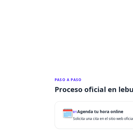
PASO A PASO
Proceso oficial en leb
🗓️
Agenda tu hora online
01
Solicita una cita en el sitio web ofic