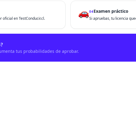
🚗
Examen práctico
04
 oficial en TestConducir.cl.
Si apruebas, tu licencia que
o?
aumenta tus probabilidades de aprobar.