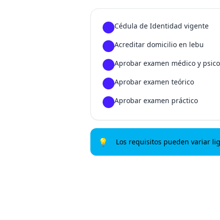
Cédula de Identidad vigente
1
Acreditar domicilio en lebu
2
Aprobar examen médico y psico
3
Aprobar examen teórico
4
Aprobar examen práctico
5
💡
Los requisitos pueden variar li