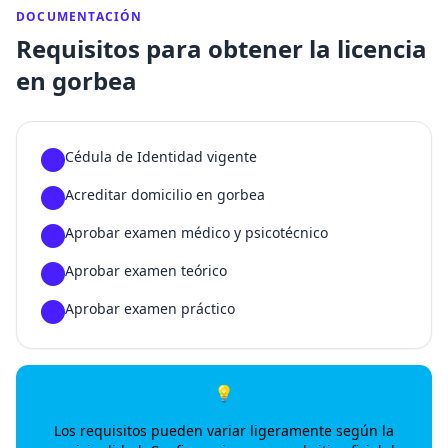
DOCUMENTACIÓN
Requisitos para obtener la licencia
en gorbea
Cédula de Identidad vigente
1
Acreditar domicilio en gorbea
2
Aprobar examen médico y psicotécnico
3
Aprobar examen teórico
4
Aprobar examen práctico
5
💡
Los requisitos pueden variar ligeramente según la