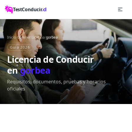
TestConducir
.cl
Inicio
/
Obtener Licencia
/
gorbea
Guía 2026
Licencia de Conducir
en
gorbea
Requisitos, documentos, pruebas y horarios
oficiales