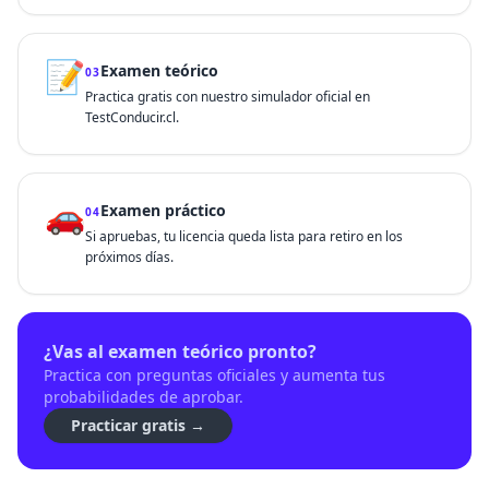
📝
Examen teórico
03
Practica gratis con nuestro simulador oficial en
TestConducir.cl.
🚗
Examen práctico
04
Si apruebas, tu licencia queda lista para retiro en los
próximos días.
¿Vas al examen teórico pronto?
Practica con preguntas oficiales y aumenta tus
probabilidades de aprobar.
Practicar gratis →