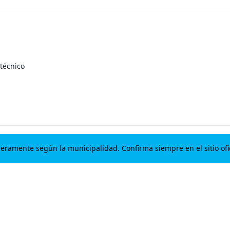
técnico
geramente según la municipalidad. Confirma siempre en el sitio ofic