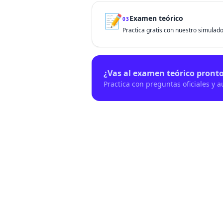
📝
Examen teórico
03
Practica gratis con nuestro simulador
¿Vas al examen teórico pront
Practica con preguntas oficiales y 