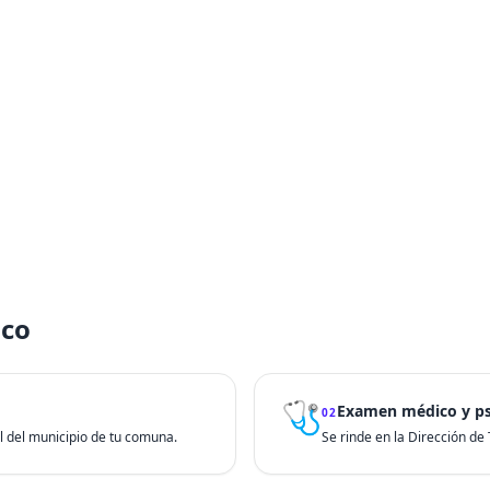
nco
🩺
Examen médico y ps
02
ial del municipio de tu comuna.
Se rinde en la Dirección de T