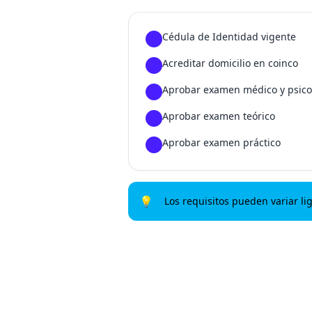
Cédula de Identidad vigente
1
Acreditar domicilio en coinco
2
Aprobar examen médico y psico
3
Aprobar examen teórico
4
Aprobar examen práctico
5
💡
Los requisitos pueden variar li