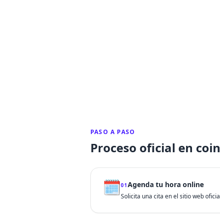
PASO A PASO
Proceso oficial en coi
🗓️
Agenda tu hora online
01
Solicita una cita en el sitio web ofic