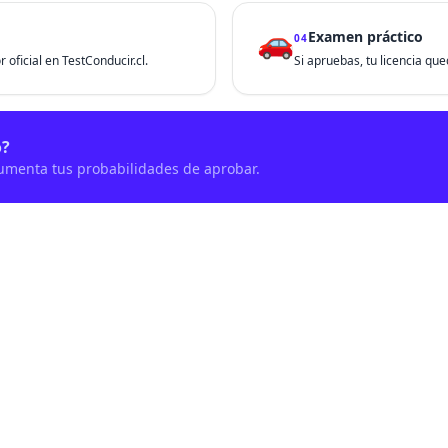
🚗
Examen práctico
04
 oficial en TestConducir.cl.
Si apruebas, tu licencia que
o?
aumenta tus probabilidades de aprobar.