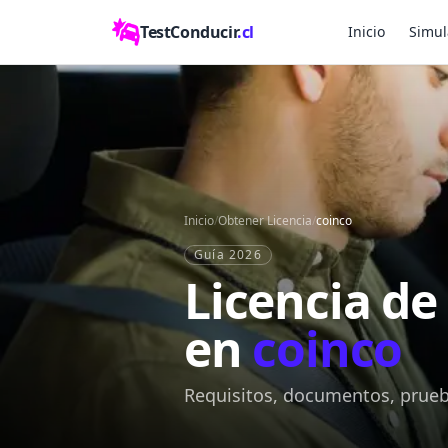
TestConducir
.cl
Inicio
Simul
Inicio
/
Obtener Licencia
/
coinco
Guía 2026
Licencia de
en
coinco
Requisitos, documentos, prueba