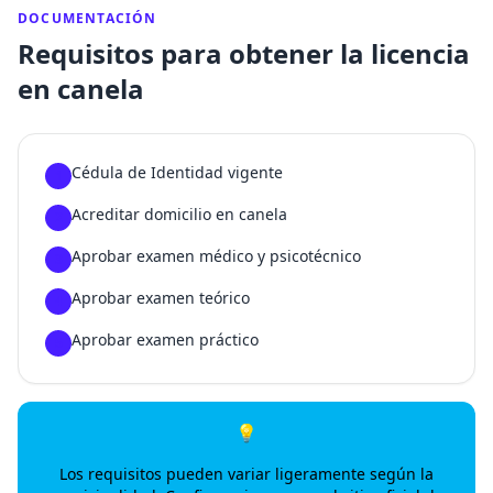
DOCUMENTACIÓN
Requisitos para obtener la licencia
en canela
Cédula de Identidad vigente
1
Acreditar domicilio en canela
2
Aprobar examen médico y psicotécnico
3
Aprobar examen teórico
4
Aprobar examen práctico
5
💡
Los requisitos pueden variar ligeramente según la