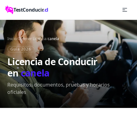
TestConducir
.cl
Inicio
/
Obtener Licencia
/
canela
Guía 2026
Licencia de Conducir
en
canela
Requisitos, documentos, pruebas y horarios
oficiales