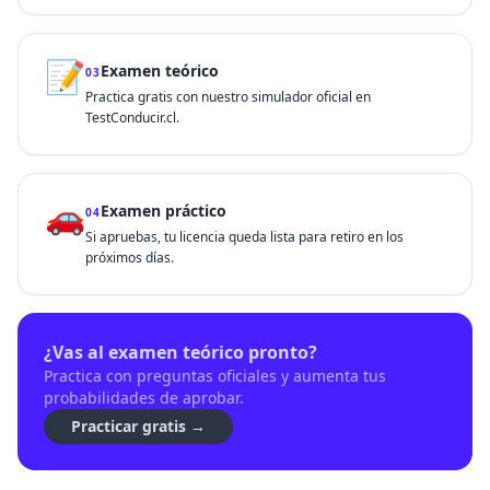
📝
Examen teórico
03
Practica gratis con nuestro simulador oficial en
TestConducir.cl.
🚗
Examen práctico
04
Si apruebas, tu licencia queda lista para retiro en los
próximos días.
¿Vas al examen teórico pronto?
Practica con preguntas oficiales y aumenta tus
probabilidades de aprobar.
Practicar gratis →