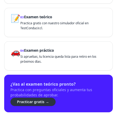
📝
Examen teórico
03
Practica gratis con nuestro simulador oficial en
TestConducir.cl.
🚗
Examen práctico
04
Si apruebas, tu licencia queda lista para retiro en los
próximos días.
¿Vas al examen teórico pronto?
Practica con preguntas oficiales y aumenta tus
probabilidades de aprobar.
Practicar gratis →