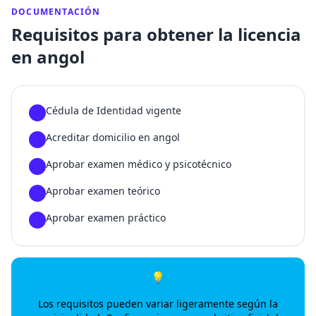
DOCUMENTACIÓN
Requisitos para obtener la licencia
en angol
Cédula de Identidad vigente
1
Acreditar domicilio en angol
2
Aprobar examen médico y psicotécnico
3
Aprobar examen teórico
4
Aprobar examen práctico
5
💡
Los requisitos pueden variar ligeramente según la