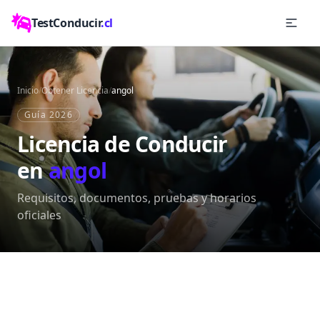
TestConducir
.cl
Inicio
/
Obtener Licencia
/
angol
Guía 2026
Licencia de Conducir
en
angol
Requisitos, documentos, pruebas y horarios
oficiales